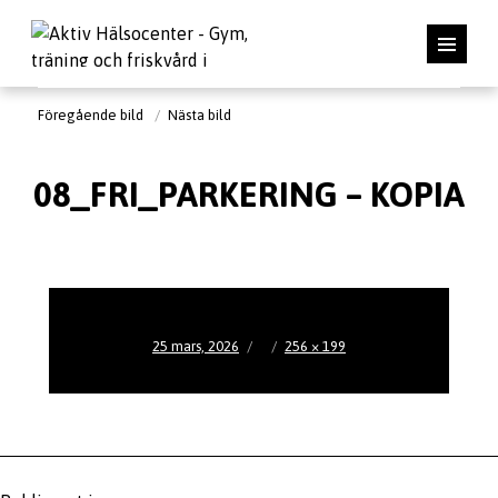
Föregående bild
Nästa bild
08_FRI_PARKERING – KOPIA
Publicerat
Full
25 mars, 2026
256 × 199
den
storlek
Inläggsnavigering