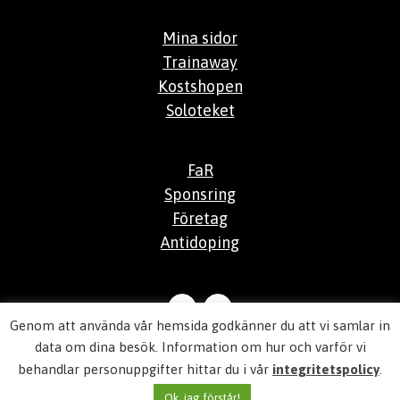
Mina sidor
Trainaway
Kostshopen
Soloteket
FaR
Sponsring
Företag
Antidoping
Genom att använda vår hemsida godkänner du att vi samlar in
© 2026
Aktiv Hälsocenter
data om dina besök. Information om hur och varför vi
behandlar personuppgifter hittar du i vår
integritetspolicy
.
Integritetspolicy
Ok, jag förstår!