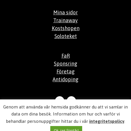
Mina sidor
Trainaway
Kostshopen
Soloteket
FaR
Sponsring
Företag
Antidoping
Genom att använda vår hemsida godkänner du att vi samlar in
© 2026
Aktiv Hälsocenter
data om dina besök. Information om hur och varför vi
behandlar personuppgifter hittar du i vår
integritetspolicy
.
Integritetspolicy
Ok, jag förstår!