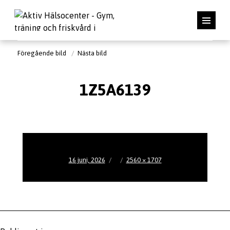
Föregående bild
Nästa bild
1Z5A6139
Publicerat
Full
16 juni, 2026
2560 × 1707
den
storlek
Inläggsnavigering