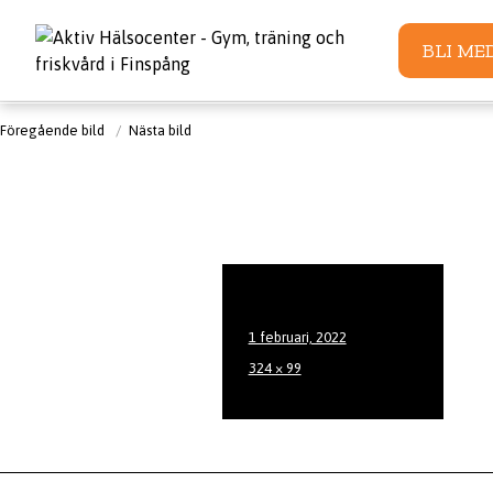
BLI ME
Föregående bild
Nästa bild
Publicerat
1 februari, 2022
den
Full
324 × 99
storlek
Inläggsnavigering