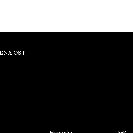
ENA ÖST
Mina sidor
FaR