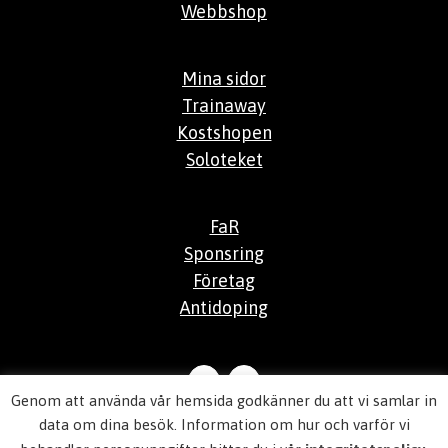
Webbshop
Mina sidor
Trainaway
Kostshopen
Soloteket
FaR
Sponsring
Företag
Antidoping
Genom att använda vår hemsida godkänner du att vi samlar in
© 2026
Aktiv Hälsocenter
data om dina besök. Information om hur och varför vi