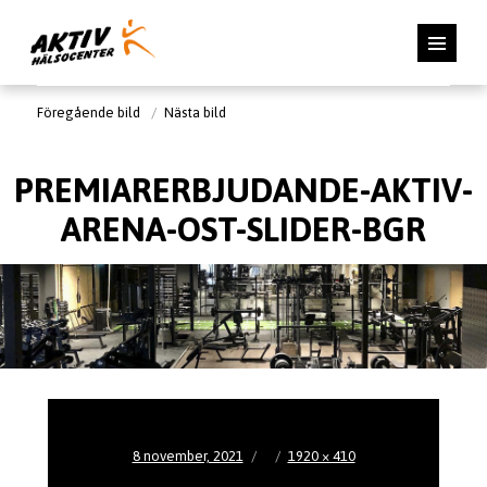
Föregående bild
Nästa bild
PREMIARERBJUDANDE-AKTIV-
ARENA-OST-SLIDER-BGR
Publicerat
Full
8 november, 2021
1920 × 410
den
storlek