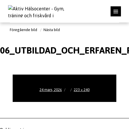
Föregående bild
Nästa bild
06_UTBILDAD_OCH_ERFAREN_
Publicerat
Full
24 mars, 2026
223 × 240
den
storlek
Inläggsnavigering