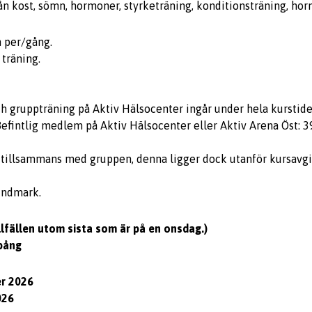
ån kost, sömn, hormoner, styrketräning, konditionsträning, ho
n per/gång.
träning.
h gruppträning på Aktiv Hälsocenter ingår under hela kurstide
Befintlig medlem på Aktiv Hälsocenter eller Aktiv Arena Öst: 39
illsammans med gruppen, denna ligger dock utanför kursavgifte
undmark.
illfällen utom sista som är på en onsdag.)
spång
er 2026
026