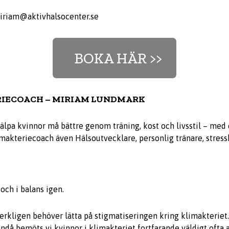
iriam@aktivhalsocenter.se
BOKA HÄR >>
RIECOACH – MIRIAM LUNDMARK
jälpa kvinnor må bättre genom träning, kost och livsstil – med 
imakteriecoach även Hälsoutvecklare, personlig tränare, stres
 och i balans igen.
verkligen behöver lätta på stigmatiseringen kring klimakteriet.
ändå bemöts vi kvinnor i klimakteriet fortfarande väldigt ofta 