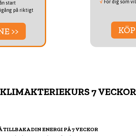
√
För dig som vil
ån start
igång på riktigt
KÖP
NE >>
KLIMAKTERIEKURS 7 VECKO
 TILLBAKA DIN ENERGI PÅ 7 VECKOR