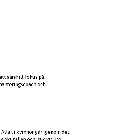
ett särskilt fokus på
shanteringscoach och
 Alla vi kvinnor går igenom det,
av okunskap och väldigt lite