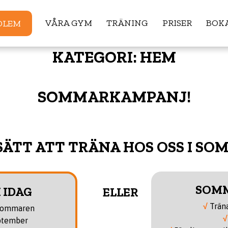
VÅRA GYM
TRÄNING
PRISER
BOKA
DLEM
KATEGORI:
HEM
SOMMARKAMPANJ!
SÄTT ATT TRÄNA HOS OSS I SO
SOM
 IDAG
ELLER
√
Träna
 sommaren
√
eptember