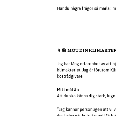
Har du några frågor så maila :
m
👩‍🏫
MÖT DIN KLIMAKTE
Jag har lång erfarenhet av att h
klimakteriet. Jag är förutom Kl
kostrådgivare.
Mitt mål är:
Att du ska känna dig stark, lugn
”Jag känner personligen att vi 
dvs halva vår befolkning!! Och 