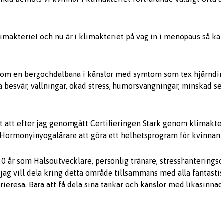
limakteriet och nu är i klimakteriet på väg in i menopaus så kä
genom en bergochdalbana i känslor med symtom som tex hjärnd
 besvär, vallningar, ökad stress, humörsvängningar, minskad se
t att efter jag genomgått Certifieringen Stark genom klimakte
l Hormonyinyogalärare att göra ett helhetsprogram för kvinnan m
0 år som Hälsoutvecklare, personlig tränare, stresshanterings
 jag vill dela kring detta område tillsammans med alla fantasti
ieresa. Bara att få dela sina tankar och känslor med likasinnad