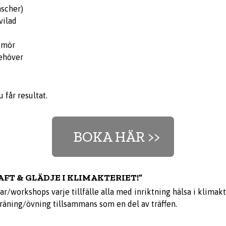
ascher)
vilad
humör
behöver
 får resultat.
BOKA HÄR >>
FT & GLÄDJE I KLIMAKTERIET!”
r/workshops varje tillfälle alla med inriktning hälsa i klimakt
 träning/övning tillsammans som en del av träffen.