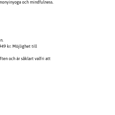
rmonyinyoga och mindfulness.
n.
49 kr. Möjlighet till
n och är såklart valfri att