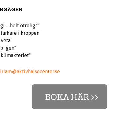
E SÄGER
gi – helt otroligt”
starkare i kroppen”
 veta"
pp igen"
i klimakteriet"
iriam@aktivhalsocenter.se
BOKA HÄR >>