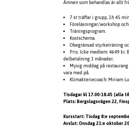
Ämnen som behandlas är allt fr
7 st träffar i grupp, 1h 45 mi
Föreläsningar/workshop och 
Träningsprogram.
Kostschema.
Obegränsad styrketräning oc
Pris: Icke medlem: 4649 kr. 
delbetalning 3 månader.
Mysig middag på restaurang t
vara med på.
Klimakteriecoach: Miriam L
Tisdagar kl 17.00-18.45 (alla t
Plats: Bergslagsvägen 22, Fin
Kursstart: Tisdag 8:e septemb
Avslut: Onsdag 21:e oktober 2