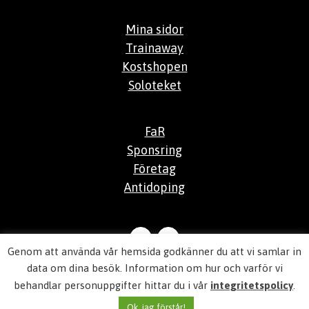
Mina sidor
Trainaway
Kostshopen
Soloteket
FaR
Sponsring
Företag
Antidoping
Genom att använda vår hemsida godkänner du att vi samlar in
© 2026
Aktiv Hälsocenter
data om dina besök. Information om hur och varför vi
behandlar personuppgifter hittar du i vår
integritetspolicy
.
Integritetspolicy
Ok, jag förstår!