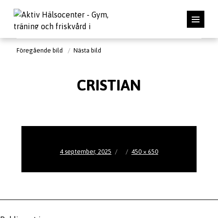
Föregående bild
Nästa bild
CRISTIAN
Publicerat
Full
4 september, 2025
450 × 650
den
storlek
Inläggsnavigering