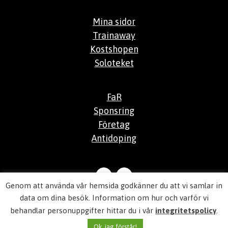
Mina sidor
Trainaway
Kostshopen
Soloteket
FaR
Sponsring
Företag
Antidoping
Genom att använda vår hemsida godkänner du att vi samlar in
© 2026
Aktiv Hälsocenter
data om dina besök. Information om hur och varför vi
behandlar personuppgifter hittar du i vår
integritetspolicy
.
Integritetspolicy
Ok, jag förstår!