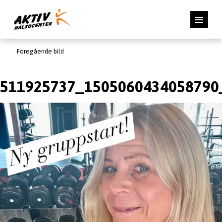
Föregående bild
511925737_1505060434058790