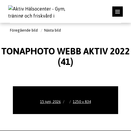
Föregående bild
Nästa bild
TONAPHOTO WEBB AKTIV 2022
(41)
Publicerat
Full
15 juni, 2026
1250 × 834
den
storlek