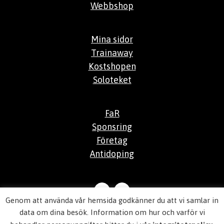
Webbshop
Mina sidor
Trainaway
Kostshopen
Soloteket
FaR
Sponsring
Företag
Antidoping
Genom att använda vår hemsida godkänner du att vi samlar in
© 2026
Aktiv Hälsocenter
data om dina besök. Information om hur och varför vi