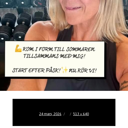
Publicerat
Full
24 mars, 2026
513 × 640
den
storlek