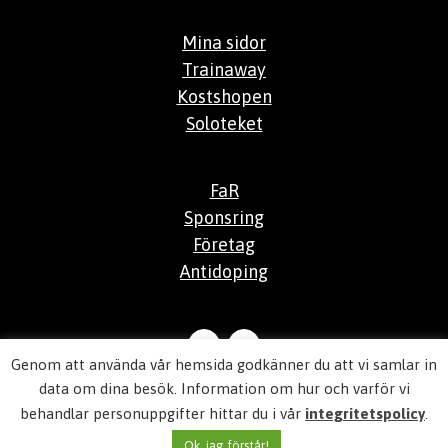
Mina sidor
Trainaway
Kostshopen
Soloteket
FaR
Sponsring
Företag
Antidoping
Genom att använda vår hemsida godkänner du att vi samlar in
© 2026
Aktiv Hälsocenter
data om dina besök. Information om hur och varför vi
behandlar personuppgifter hittar du i vår
integritetspolicy
.
Integritetspolicy
Ok, jag förstår!