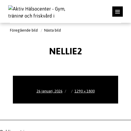
Föregående bild
Nästa bild
NELLIE2
Publicerat
Full
26 januari, 2026
1290 × 1800
den
storlek
Inläggsnavigering